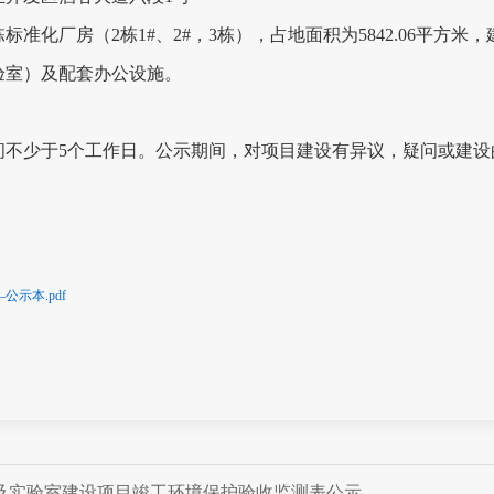
栋标准化厂房（
2
栋
1#
、
2#
，
3
栋），占地面积为
5842.06
平方米，
验室）及配套办公设施。
）
间不少于
5
个工作日。公示期间，对项目建设有异议，疑问或建设
示本.pdf
及实验室建设项目竣工环境保护验收监测表公示